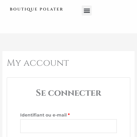
Aller
Obligatoire
Obligatoire
Menu
au
contenu
My account
Se connecter
Identifiant ou e-mail
*