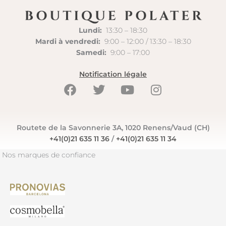
Lundi:
13:30 – 18:30
Mardi à vendredi:
9:00 – 12:00 / 13:30 – 18:30
Samedi:
9:00 – 17:00
Notification légale
F
T
Y
I
a
w
o
n
c
i
u
s
e
t
t
t
Routete de la Savonnerie 3A, 1020 Renens/Vaud (CH)
b
t
u
a
+41(0)21 635 11 36
/
+41(0)21 635 11 34
o
e
b
g
o
r
e
r
Nos marques de confiance
k
a
m