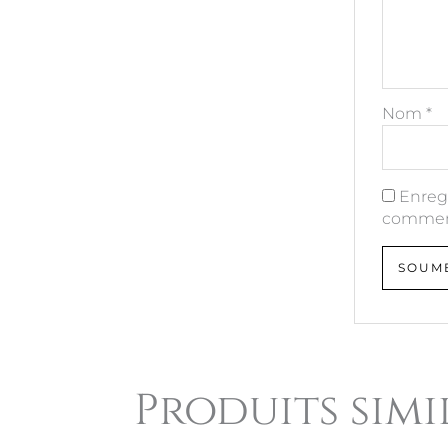
Nom
*
Enreg
comment
Produits simi