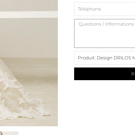
Message
D