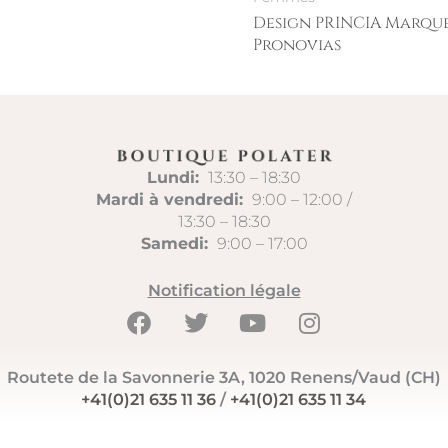
Design PRINCIA Marqu
Pronovias
Lundi:
13:30 – 18:30
Mardi à vendredi:
9:00 – 12:00 /
13:30 – 18:30
Samedi:
9:00 – 17:00
Notification légale
F
T
Y
I
a
w
o
n
c
i
u
s
e
t
t
t
Routete de la Savonnerie 3A, 1020 Renens/Vaud (CH)
+41(0)21 635 11 36
/
+41(0)21 635 11 34
b
t
u
a
o
e
b
g