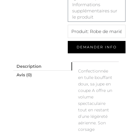
DEMANDER INFO
Description
Confectionnée
Avis (0)
en tulle bouffant
doux, sa jupe en
coupe A offre un
volume
spectaculaire
tout en restant
d’une légèreté
aérienne. Son
corsage