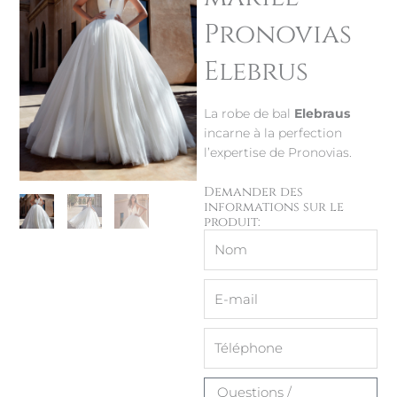
Pronovias
Elebrus
La robe de bal
Elebraus
incarne à la perfection
l’expertise de Pronovias.
Demander des
informations sur le
produit:
Nom
E-
mail
Message