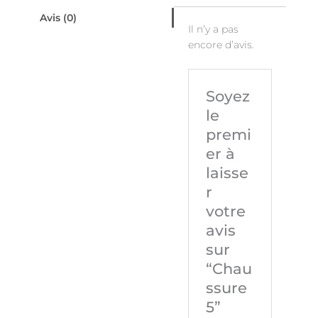
Avis (0)
Il n’y a pas
encore d’avis.
Soyez
le
premi
er à
laisse
r
votre
avis
sur
“Chau
ssure
5”