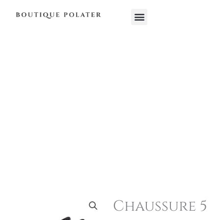
Aller
Menu
au
contenu
Chaussure 5